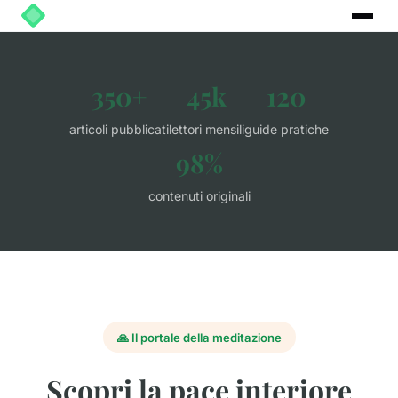
350+
45k
120
articoli pubblicati
lettori mensili
guide pratiche
98%
contenuti originali
🙏 Il portale della meditazione
Scopri la pace interiore