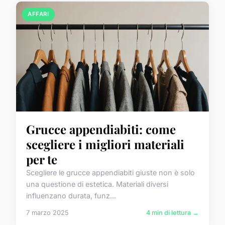
AFFARI
Grucce appendiabiti: come
scegliere i migliori materiali
per te
Scegliere le grucce appendiabiti giuste non è solo
una questione di estetica. Materiali diversi
influenzano durata, funz...
7 marzo 2025
4 min di lettura →