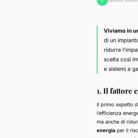
L
Lenny
4 novem
Viviamo in un
di un impiant
ridurre l’imp
scelta così 
e sistemi a g
1. Il fattore
Il primo aspetto d
l’efficienza energ
ma anche di ridurr
energia
per il ris