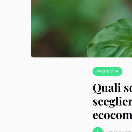
CASA E VITA
Quali s
sceglie
ecocom