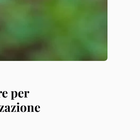
re per
zzazione