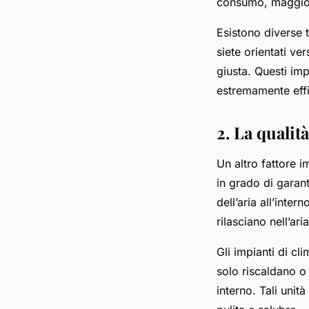
consumo, maggiore
Esistono diverse t
siete orientati ve
giusta. Questi imp
estremamente effic
2. La qualità
Un altro fattore i
in grado di garan
dell’aria all’inter
rilasciano nell’ar
Gli impianti di cl
solo riscaldano o 
interno. Tali unità