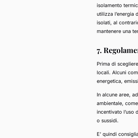
isolamento termic
utilizza l’energia 
isolati, al contra
mantenere una te
7. Regolamen
Prima di sceglier
locali. Alcuni co
energetica, emissi
In alcune aree, a
ambientale, come l
incentivato l’uso 
o sussidi.
E’ quindi consigli