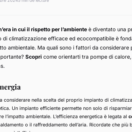
bre 2024
5 min de lecture
’era in cui il rispetto per l’ambiente
è diventato una pr
o di climatizzazione efficace ed ecocompatibile è fon
atto ambientale. Ma quali sono i fattori da considerare 
importante?
Scopri
come orientarti tra pompe di calore,
as.
 energia
a considerare nella scelta del proprio impianto di climatizz
etica. Un impianto efficiente permette non solo di risparmiare
e l’impatto ambientale. L’efficienza energetica è legata al
c
caldamento o il raffreddamento dell’aria. Ricordate che più b