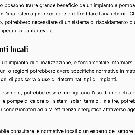
o possono trarre grande beneficio da un impianto a pompa 
dell’aria esterna per riscaldare o raffreddare l’aria interna. G
rio, potrebbero necessitare di un sistema di riscaldamento p
mperatura confortevole.
ti locali
e un impianto di climatizzazione, è fondamentale informarsi
muni o regioni potrebbero avere specifiche normative in mate
oni di gas serra o uso di determinati tipi di impianti.
d esempio, potrebbe essere obbligatorio l’uso di impianti a
e pompe di calore o i sistemi solari termici. In altre, potr
di condizionatori ad alta efficienza energetica attraverso age
abile consultare le normative locali o un esperto del settore