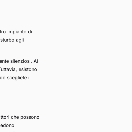
tro impianto di
sturbo agli
nte silenziosi. Al
Tuttavia, esistono
do scegliete il
attori che possono
hiedono