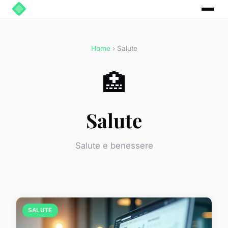
Home
› Salute
🏥
Salute
Salute e benessere
SALUTE