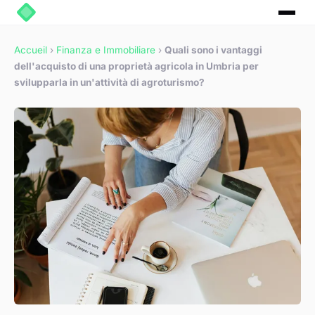
Accueil
›
Finanza e Immobiliare
›
Quali sono i vantaggi
dell'acquisto di una proprietà agricola in Umbria per
svilupparla in un'attività di agroturismo?