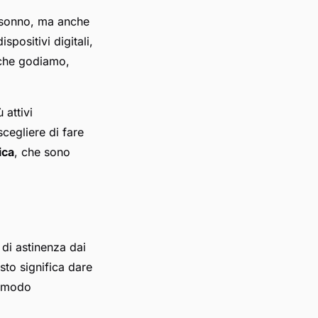
el sonno, ma anche
positivi digitali,
à che godiamo,
 attivi
cegliere di fare
sica
, che sono
di astinenza dai
sto significa dare
n modo