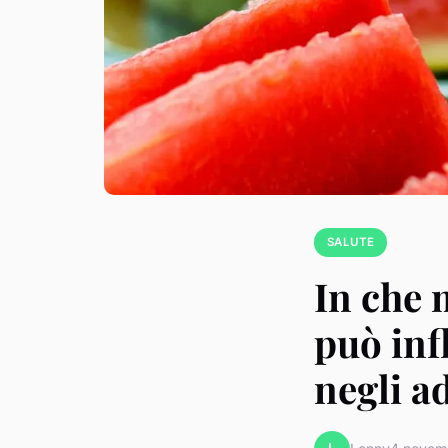
SALUTE
In che 
può inf
negli a