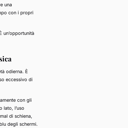
re una
po con i propri
 È un’opportunità
sica
tà odierna. È
uso eccessivo di
uamente con gli
 lato, l’uso
 mal di schiena,
 blu degli schermi.