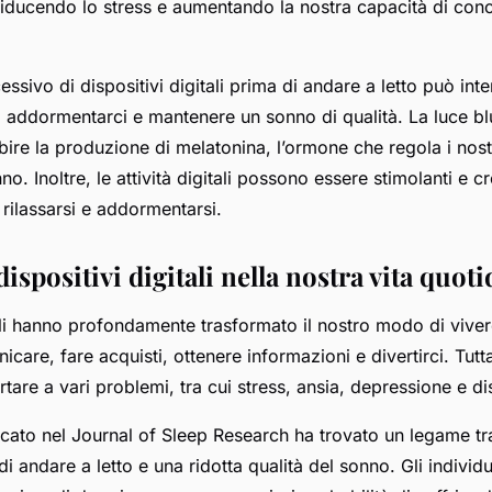
 riducendo lo stress e aumentando la nostra capacità di con
essivo di dispositivi digitali prima di andare a letto può inte
i addormentarci e mantenere un sonno di qualità. La luce b
ibire la produzione di melatonina, l’ormone che regola i nostr
o. Inoltre, le attività digitali possono essere stimolanti e c
 rilassarsi e addormentarsi.
dispositivi digitali nella nostra vita quot
itali hanno profondamente trasformato il nostro modo di vive
icare, fare acquisti, ottenere informazioni e divertirci. Tutta
are a vari problemi, tra cui stress, ansia, depressione e di
cato nel Journal of Sleep Research ha trovato un legame tra
i andare a letto e una ridotta qualità del sonno. Gli indivi