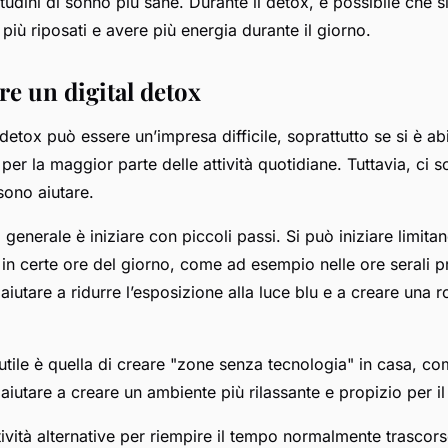
dini di sonno più sane. Durante il detox, è possibile che 
 più riposati e avere più energia durante il giorno.
e un digital detox
 detox può essere un’impresa difficile, soprattutto se si è abit
li per la maggior parte delle attività quotidiane. Tuttavia, ci 
sono aiutare.
enerale è iniziare con piccoli passi. Si può iniziare limitan
li in certe ore del giorno, come ad esempio nelle ore serali 
aiutare a ridurre l’esposizione alla luce blu e a creare una 
a utile è quella di creare "zone senza tecnologia" in casa, c
aiutare a creare un ambiente più rilassante e propizio per i
ttività alternative per riempire il tempo normalmente trascors