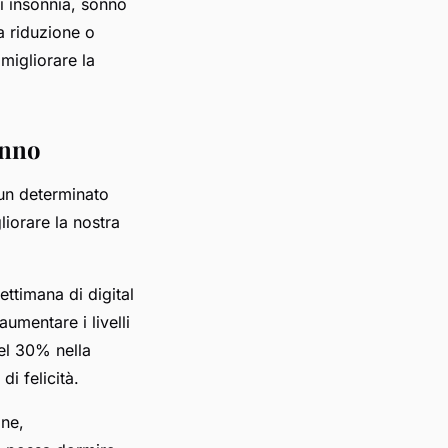
di insonnia, sonno
la riduzione o
 migliorare la
onno
r un determinato
liorare la nostra
ttimana di digital
aumentare i livelli
del 30% nella
i felicità.
ine,