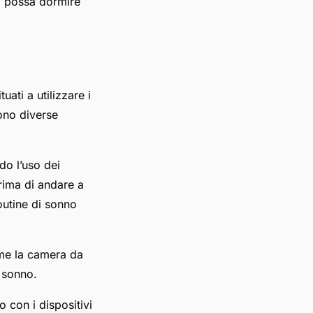
si possa dormire
uati a utilizzare i
sono diverse
do l’uso dei
prima di andare a
routine di sonno
ome la camera da
l sonno.
o con i dispositivi