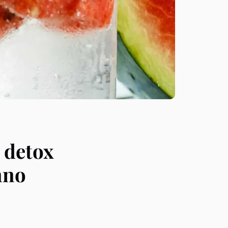
l detox
nno