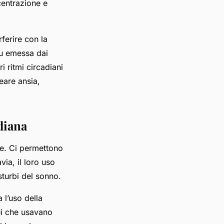
centrazione e
rferire con la
lu emessa dai
i ritmi circadiani
reare ansia,
idiana
re. Ci permettono
via, il loro uso
sturbi del sonno.
 l’uso della
dui che usavano