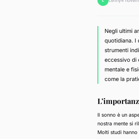
L
Lenny
4 novem
Negli ultimi a
quotidiana. I 
strumenti indis
eccessivo di 
mentale e fisi
come la prat
L’importanza
Il sonno è un aspe
nostra mente si ri
Molti studi hanno